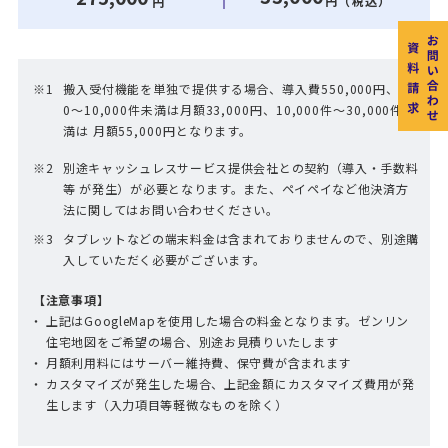
円（税込）
円
搬入受付機能を単独で提供する場合、導入費550,000円、
0〜10,000件未満は月額33,000円、10,000件〜30,000件未
満は
月額55,000円となります。
別途キャッシュレスサービス提供会社との契約（導入・手数料
等 が発生）が必要となります。また、ペイペイなど他決済方
法に関してはお問い合わせください。
タブレットなどの端末料金は含まれておりませんので、別途購
入していただく必要がございます。
【注意事項】
上記はGoogleMapを使用した場合の料金となります。ゼンリン
住宅地図をご希望の場合、別途お見積りいたします
月額利用料にはサーバー維持費、保守費が含まれます
カスタマイズが発生した場合、上記金額にカスタマイズ費用が発
生します（入力項目等軽微なものを除く）